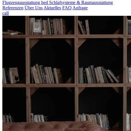
Flugzeugausstattung
bed
Schlafsysteme & Raumausstattung
Referenzen
Über Uns
Aktuelles
FAQ
Anfrage
call