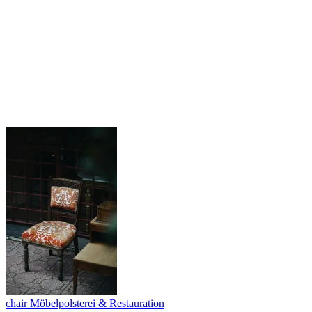
chair
Möbelpolsterei & Restauration