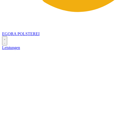
EGORA
POLSTEREI
Leistungen