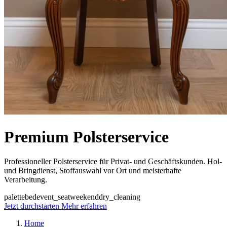
Premium Polsterservice
Professioneller Polsterservice für Privat- und Geschäftskunden. Hol-
und Bringdienst, Stoffauswahl vor Ort und meisterhafte
Verarbeitung.
palette
bed
event_seat
weekend
dry_cleaning
Jetzt durchstarten
Mehr erfahren
Home