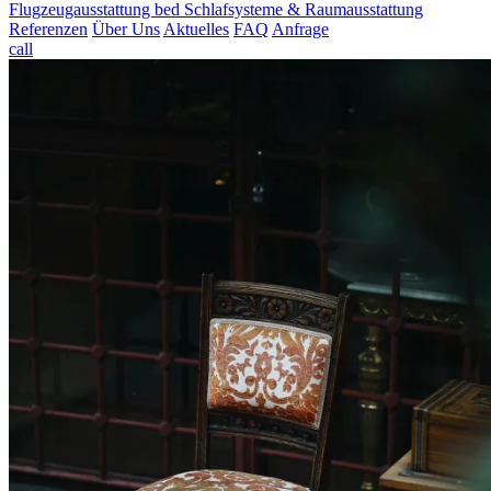
Flugzeugausstattung
bed
Schlafsysteme & Raumausstattung
Referenzen
Über Uns
Aktuelles
FAQ
Anfrage
call