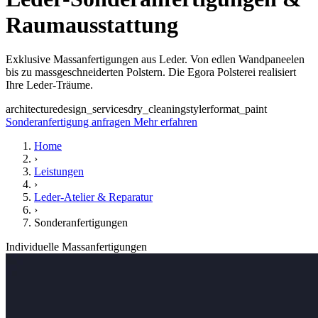
Raumausstattung
Exklusive Massanfertigungen aus Leder. Von edlen Wandpaneelen
bis zu massgeschneiderten Polstern. Die Egora Polsterei realisiert
Ihre Leder-Träume.
architecture
design_services
dry_cleaning
styler
format_paint
Sonderanfertigung anfragen
Mehr erfahren
Home
›
Leistungen
›
Leder-Atelier & Reparatur
›
Sonderanfertigungen
Individuelle Massanfertigungen