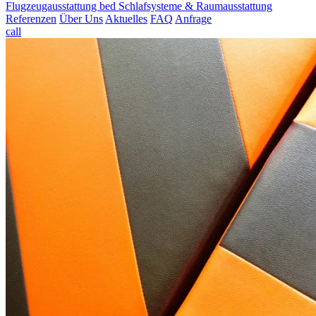
Flugzeugausstattung
bed
Schlafsysteme & Raumausstattung
Referenzen
Über Uns
Aktuelles
FAQ
Anfrage
call