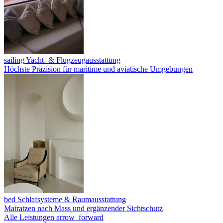
sailing
Yacht- & Flugzeugausstattung
Höchste Präzision für maritime und aviatische Umgebungen
bed
Schlafsysteme & Raumausstattung
Matratzen nach Mass und ergänzender Sichtschutz
Alle Leistungen
arrow_forward