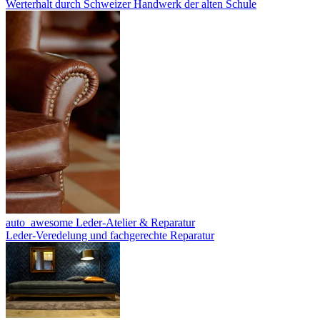
Werterhalt durch Schweizer Handwerk der alten Schule
auto_awesome
Leder-Atelier & Reparatur
Leder-Veredelung und fachgerechte Reparatur